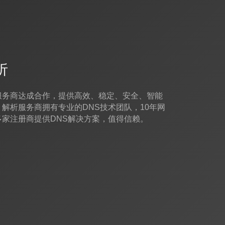
析
服务商达成合作，提供高效、稳定、安全、智能
解析服务商拥有专业的DNS技术团队，10年网
多家注册商提供DNS解决方案，值得信赖。