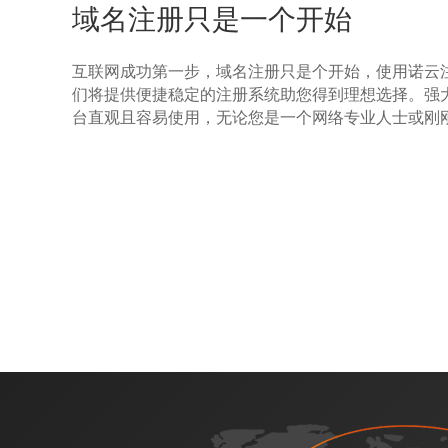
域名注册只是一个开始
互联网成功第一步，域名注册只是个开始，使用诺云
们将提供便捷稳定的注册系统助您得到理想选择。强
台直观且容易使用，无论您是一个网络专业人士或刚