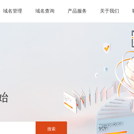
域名管理
域名查询
产品服务
关于我们